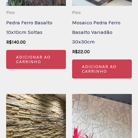
Piso
Piso
Pedra Ferro Basalto
Mosaico Pedra Ferro
10x10cm Soltas
Basalto Variadão
30x30cm
R$
140.00
R$
22.00
ADICIONAR AO
CARRINHO
ADICIONAR AO
CARRINHO