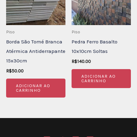
Piso
Piso
Borda São Tomé Branca
Pedra Ferro Basalto
Atérmica Antiderrapante
10x10cm Soltas
15x30cm
R$
140.00
R$
50.00
ADICIONAR AO
CARRINHO
ADICIONAR AO
CARRINHO