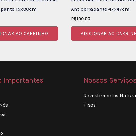
apante 15x30cm
Antiderrapante 47x47cm
R$
190.00
IONAR AO CARRINHO
ADICIONAR AO CARRIN
s Importantes
Nossos Serviço
Revestimentos Natura
 Nós
Pisos
tos
to