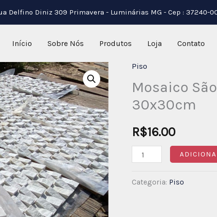
ua Delfino Diniz 309 Primavera - Luminárias MG - Cep : 37240-0
Início
Sobre Nós
Produtos
Loja
Contato
Piso
Mosaico
Mosaico Sã
São
Tomé
30x30cm
Branco
Rampa
R$
16.00
30x30cm
ADICIONA
quantidade
Categoria:
Piso