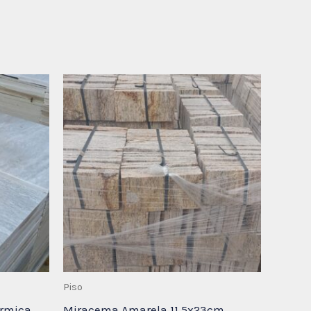
Piso
érmica
Miracema Amarela 11,5x23cm