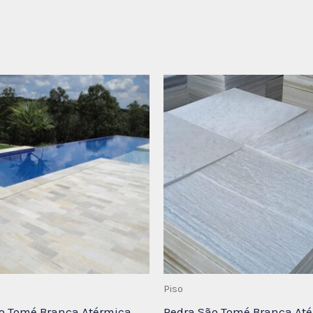
Piso
o Tomé Branca Atérmica
Pedra São Tomé Branca At