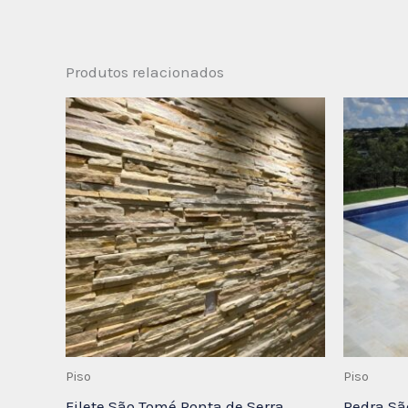
Produtos relacionados
Piso
Piso
Filete São Tomé Ponta de Serra
Pedra Sã