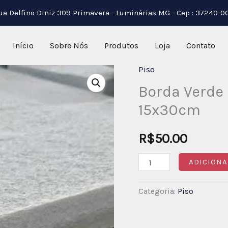
ua Delfino Diniz 309 Primavera - Luminárias MG - Cep : 37240-0
Início
Sobre Nós
Produtos
Loja
Contato
Piso
Borda
Borda Verde
Verde
Goiás
15x30cm
Antiderrapante
15x30cm
R$
50.00
quantidade
ADICIONA
Categoria:
Piso