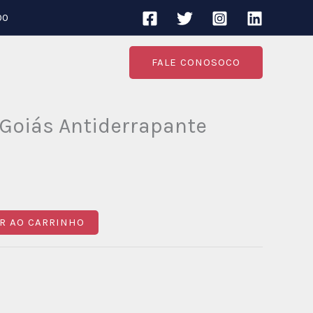
00
FALE CONOSOCO
 Goiás Antiderrapante
R AO CARRINHO