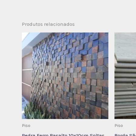
Produtos relacionados
Piso
Piso
Pedra Ferro Basalto 10x10cm Soltas
Borda Sã