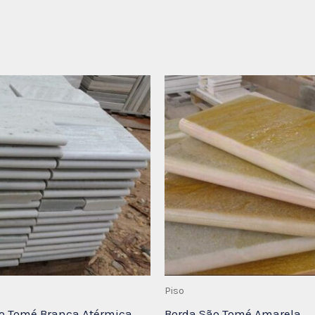
Piso
o Tomé Branca Atérmica
Borda São Tomé Amarela