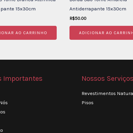
apante 15x30cm
Antiderrapante 15x30cm
R$
50.00
IONAR AO CARRINHO
ADICIONAR AO CARRIN
s Importantes
Nossos Serviço
Revestimentos Natura
 Nós
Pisos
tos
to