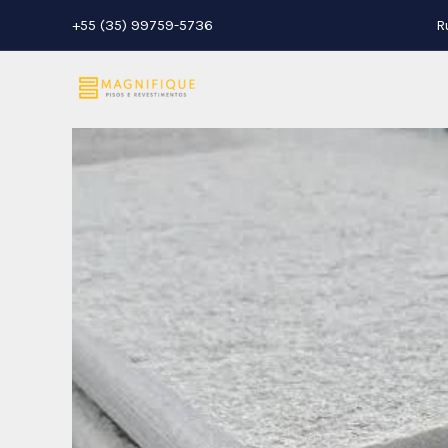
Ir
+55 (35) 99759-5736
R
para
o
conteúdo