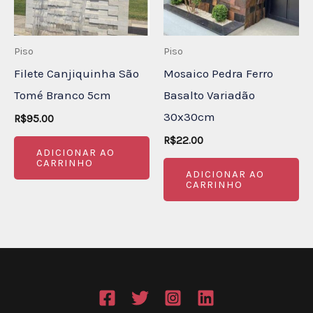
Piso
Piso
Filete Canjiquinha São
Mosaico Pedra Ferro
Tomé Branco 5cm
Basalto Variadão
30x30cm
R$
95.00
R$
22.00
ADICIONAR AO
CARRINHO
ADICIONAR AO
CARRINHO